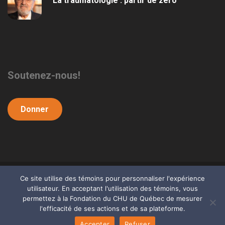
La traumatologie : partir de zéro
Soutenez-nous!
Donner
Ce site utilise des témoins pour personnaliser l'expérience
FONDATION DU CHU DE QUÉBEC (c) 2023. TOUS DROITS RÉSERVÉS.
utilisateur. En acceptant l'utilisation des témoins, vous
permettez à la Fondation du CHU de Québec de mesurer
l'efficacité de ses actions et de sa plateforme.
Accepter
Refuser