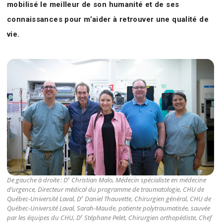
mobilisé le meilleur de son humanité et de ses
connaissances pour m’aider à retrouver une qualité de
vie.
r
De gauche à droite : D
Christian Malo, Médecin spécialiste en médecine
d’urgence, Directeur médical du programme de traumatologie, CHU de
r
Québec-Université Laval, D
Daniel Thauvette, Chirurgien général, CHU de
Québec-Université Laval, Sarah-Maude, patiente polytraumatisée, sauvée
r
par les équipes du CHU, D
Stéphane Pelet, Chirurgien orthopédiste, Chef