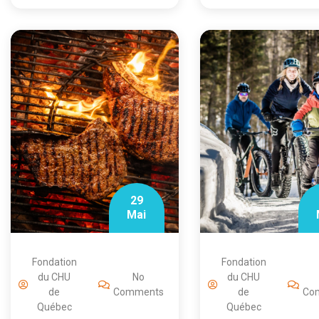
29
Mai
Fondation
Fondation
du CHU
No
du CHU
de
Comments
de
Co
Québec
Québec