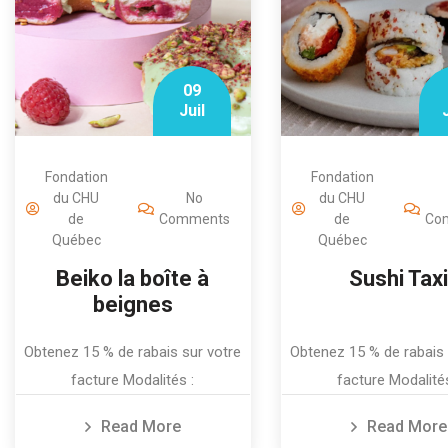
09
Juil
Fondation
Fondation
du CHU
No
du CHU
de
Comments
de
Co
Québec
Québec
Beiko la boîte à
Sushi Taxi
beignes
Obtenez 15 % de rabais sur votre
Obtenez 15 % de rabais 
facture Modalités :
facture Modalités
Read More
Read More