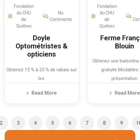
Fondation
Fondation
du CHU
No
du CHU
de
Comments
de
Co
Québec
Québec
Doyle
Ferme Franç
Optométristes &
Blouin
opticiens
Obtenez une barbotine
Obtenez 15 % à 25 % de rabais sur
gratuite Modalités 
les
présentation
Read More
Read More
2
3
4
5
6
7
8
9
1