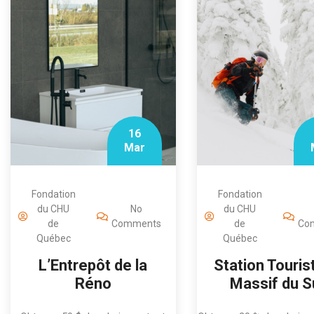
16
Mar
Fondation
Fondation
du CHU
No
du CHU
de
Comments
de
Co
Québec
Québec
L’Entrepôt de la
Station Touris
Réno
Massif du S