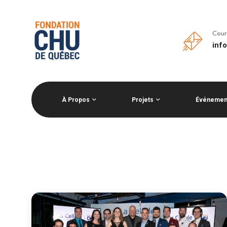
Cour
inf
À Propos
Projets
Événemen