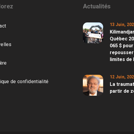
lorez
Actualités
13 Juin, 20
act
Kilimandja
Québec 202
elles
065 $ pour
repousser
limites de 
ière
12 Juin, 20
tique de confidentialité
La traumat
partir de 