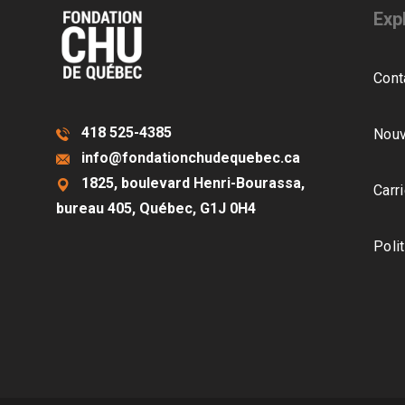
Exp
Cont
418 525-4385
Nouv
info@fondationchudequebec.ca
1825, boulevard Henri-Bourassa,
Carr
bureau 405, Québec, G1J 0H4
Poli