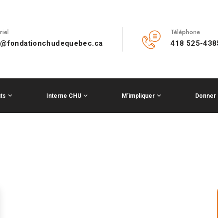
riel
Téléphone
o@fondationchudequebec.ca
418 525-438
ts
Interne CHU
M’impliquer
Donner