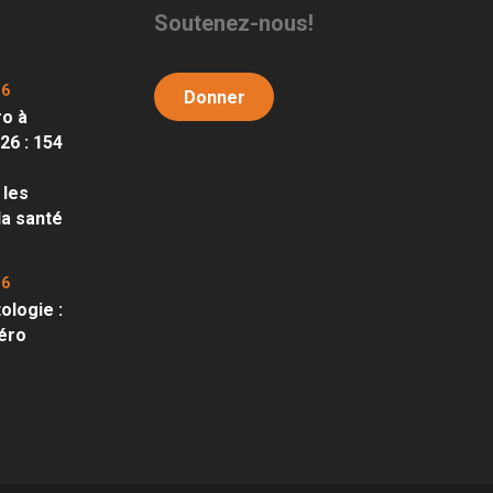
Soutenez-nous!
26
Donner
ro à
6 : 154
 les
la santé
26
ologie :
zéro