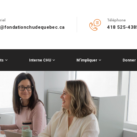
riel
Téléphone
o@fondationchudequebec.ca
418 525-438
ts
Interne CHU
M’impliquer
Donner