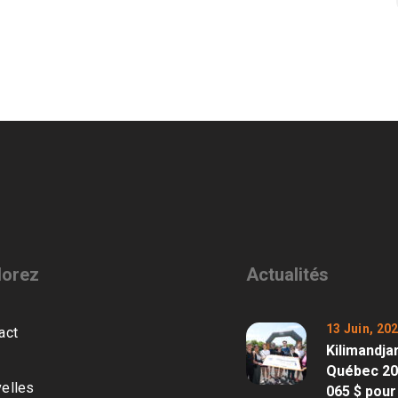
lorez
Actualités
13 Juin, 20
act
Kilimandja
Québec 202
elles
065 $ pour