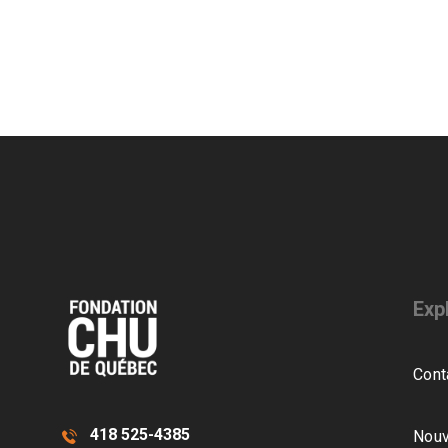
Exp
Cont
418 525-4385
Nouv