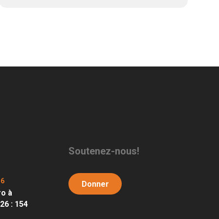
Soutenez-nous!
26
Donner
ro à
6 : 154