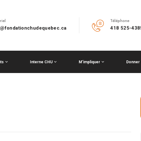
riel
Téléphone
o@fondationchudequebec.ca
418 525-438
ts
Interne CHU
M’impliquer
Donner