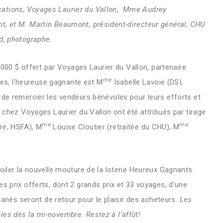
cations, Voyages Laurier du Vallon, Mme Audrey
t, et M. Martin Beaumont, président-directeur général, CHU
d, photographe.
0 000 $ offert par Voyages Laurier du Vallon, partenaire
me
stes, l’heureuse gagnante est M
Isabelle Lavoie
(DSI,
 de remercier les vendeurs bénévoles pour leurs efforts et
$ chez Voyages Laurier du Vallon ont été attribués par tirage
me
me
re, HSFA), M
Louise Cloutier
(retraitée
du CHU), M
oiler la nouvelle mouture de la loterie Heureux Gagnants.
s prix offerts, dont 2 grands prix et 33 voyages, d’une
ntanés seront de retour pour le plaisir des acheteurs.
Les
les dès la mi-novembre. Restez à l’affût!