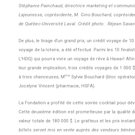
Stéphanie Painchaud, directrice marketing et communi
Lajeunesse, coprésidente, M. Gino Bouchard, coprésiden
de Québec-Université Laval. Crédit photo : Réjean Savar
De plus, le tirage d’un grand prix, un crédit voyage de 1
voyage de la loterie, a été effectué. Parmi les 10 finali
L’HDQ) qui pourra vivre un voyage de rêve à Hawaï! Afin
leur grande implication, trois crédits voyages de 1 000 
me
à trois chanceuses; M
Sylvie Bouchard
(bloc
opératoi
Jocelyne Vincent
(pharmacie,
HSFA).
La Fondation a profité de cette soirée cocktail pour dév
Cette deuxième édition est prometteuse par la qualité de
valeur totale de 180 000 $. Le gratteux et les prix insta
billets seront mis en vente auprès des vendeurs bénévo