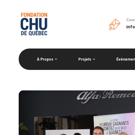
Cour
inf
À Propos
Projets
Événemen