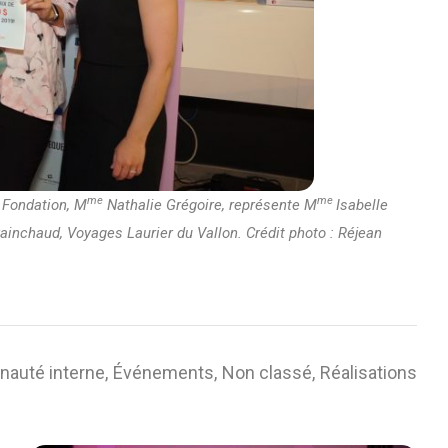
me
me
 Fondation, M
Nathalie Grégoire, représente M
Isabelle
inchaud, Voyages Laurier du Vallon. Crédit photo : Réjean
auté interne
Événements
Non classé
Réalisations