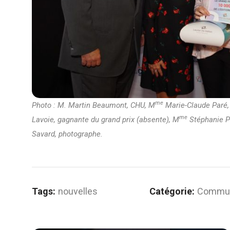
me
Photo : M. Martin Beaumont, CHU, M
Marie-Claude Paré,
me
Lavoie, gagnante du grand prix
(absente),
M
Stéphanie Pa
Savard, photographe.
Tags:
nouvelles
Catégorie:
Commun