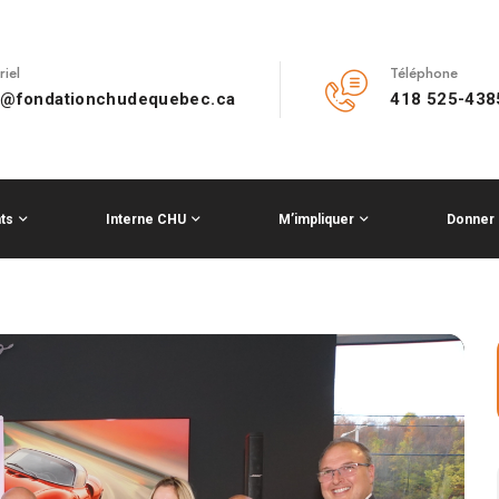
riel
Téléphone
o@fondationchudequebec.ca
418 525-438
ts
Interne CHU
M’impliquer
Donner