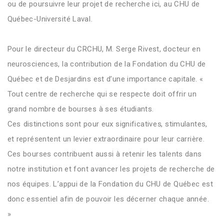
ou de poursuivre leur projet de recherche ici, au CH
U de
Québec-Université Laval
.
Pour le directeur du CRCHU, M. Serge Rivest,
docteur en
neurosciences,
la contribution de la Fondation
du CHU de
Québec
et de Desjardins est d’une importance capitale. «
Tout centre de recherche qui se respecte doit
offrir
un
grand nombre de bourses à ses étudiants.
C
es
distinction
s
sont
pour eux significative
s
, stimulante
s
,
et représente
nt
un levier extraordinaire pour leur carrière.
Ces bourses contribuent aussi à retenir les talents dans
notre institution et font avancer les projets de recherche de
nos équipes. L’appui de la Fondation du CHU de Québec
est
donc essentiel afin de pouvoir les
décerner
chaque année.
»