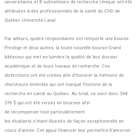
universitaires
et
8 subventions de recherche cliniqu
e
ont été
attribuées
à des
professionnels de la santé
du CHU de
Québec-Université Laval
.
Par ailleurs, quatre récipiendaires
ont remporté
une bourse
Prestige et deux autres, la toute nouvelle bourse Grand
bâtisseu
r qui met en lumière
l
a qualité
de leur dossier
académique et de leurs travaux de recherche. Ces
distinctions ont été créé
es
afin d’honorer la mémoire de
chercheurs émérites qui ont marqué l’histoire de la
recherche en santé au Québec.
Au total, ce sont
donc
368
576
$ qui
ont
été
versés en bourses
afin
de
récompenser
tout particulièrement
les
étudiants
s’étant
illustrés de façon exceptionnelle
en
cours
d’année
.
Cet appui financier leur permettra d’amorcer