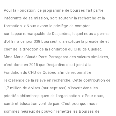
Pour la Fondation, ce programme de bourses fait partie
intégrante de sa mission, soit
soutenir
la recherche et
la
formation.
«
N
ous avons l
e privilège
de
compter
sur
l’ap
pui
remarquable de
Desjardins,
lequel
nous
a permis
d’offrir
à ce jour
338 bourses
!
»,
a
expliqu
é
la présidente et
chef de la direction de la Fondation du CHU de Québec,
M
me
Marie-Claude Paré
.
Partageant des valeurs similaires,
c’est donc en 2015 que Desjardins s’est joint à la
Fondation
du CHU de Québec
afin de reconnaître
l’excellence de la relève en recherche. Cette contribution de
1,7 million de dollars (sur sept ans) s’inscrit dans les
priorités philanthropiques de l’organisation. « Pour nous,
santé et éducation vont de pair. C’est pourquoi n
ous
sommes heureux de p
ouvoir remettre les
Bourses de