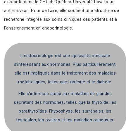
existante dans le CHU de Québec-Université Laval à un
autre niveau. Pour ce faire, elle soutient une structure de
recherche intégrée aux soins cliniques des patients et à
l’enseignement en endocrinologie.
L’endocrinologie est une spécialité médicale
s’intéressant aux hormones. Plus particulièrement,
elle est impliquée dans le traitement des maladies
métaboliques, telles que l’obésité et le diabète.
Elle s’intéresse aussi aux maladies de glandes
sécrétant des hormones, telles que la thyroïde, les
parathyroïdes, l’hypophyse, les surrénales, les
testicules, les ovaires et les maladies osseuses.