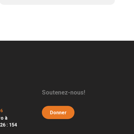
Soutenez-nous!
26
Donner
ro à
6 : 154