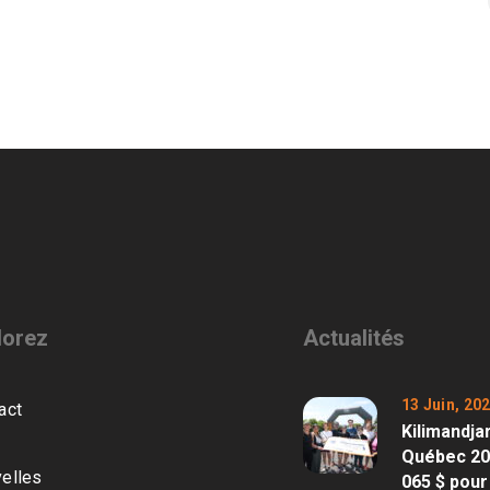
lorez
Actualités
13 Juin, 20
act
Kilimandja
Québec 202
elles
065 $ pour