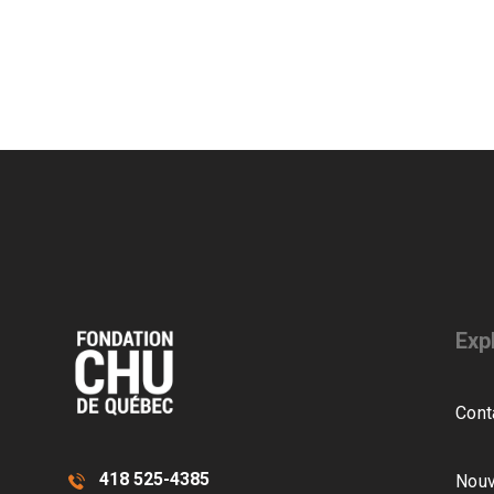
Exp
Cont
418 525-4385
Nouv