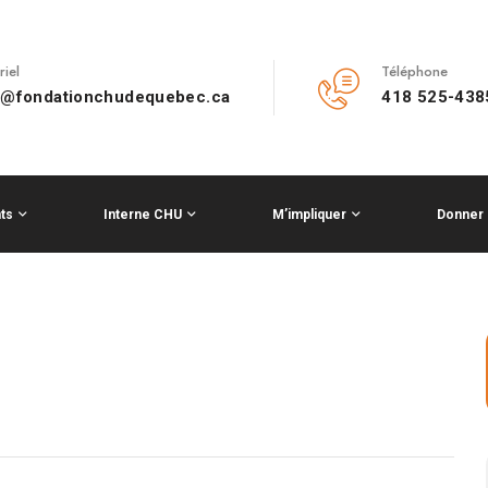
riel
Téléphone
o@fondationchudequebec.ca
418 525-438
ts
Interne CHU
M’impliquer
Donner