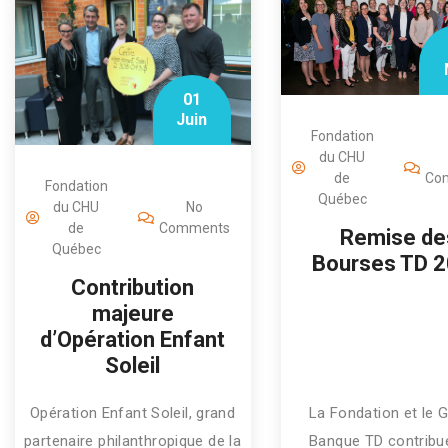
01
Juin
Fondation
du CHU
de
Co
Fondation
Québec
du CHU
No
de
Comments
Remise de
Québec
Bourses TD 
Contribution
majeure
d’Opération Enfant
Soleil
Opération Enfant Soleil, grand
La Fondation et le 
partenaire philanthropique de la
Banque TD contribu