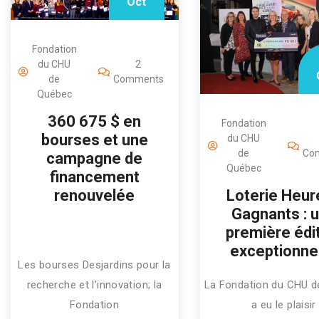
Oct
Fondation
du CHU
2
de
Comments
Québec
360 675 $ en
Fondation
bourses et une
du CHU
de
Co
campagne de
Québec
financement
Loterie Heur
renouvelée
Gagnants : 
première édi
exceptionnel
Les bourses Desjardins pour la
recherche et l’innovation; la
La Fondation du CHU 
Fondation
a eu le plaisir