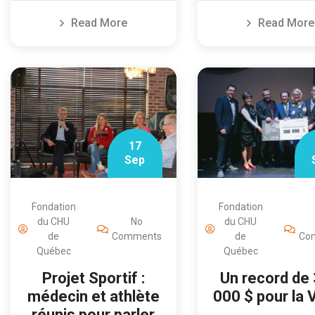
Read More
Read More
17
Sep
Fondation
Fondation
du CHU
du CHU
No
de
Co
de
Comments
Québec
Québec
Un record de
Projet Sportif :
000 $ pour la V
médecin et athlète
réunis pour parler